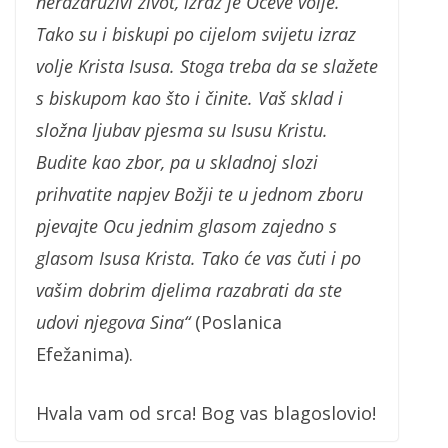
nerazdruživi život, izraz je Očeve volje.
Tako su i biskupi po cijelom svijetu izraz
volje Krista Isusa. Stoga treba da se slažete
s biskupom kao što i činite. Vaš sklad i
složna ljubav pjesma su Isusu Kristu.
Budite kao zbor, pa u skladnoj slozi
prihvatite napjev Božji te u jednom zboru
pjevajte Ocu jednim glasom zajedno s
glasom Isusa Krista. Tako će vas čuti i po
vašim dobrim djelima razabrati da ste
udovi njegova Sina“
(Poslanica
Efežanima).
Hvala vam od srca! Bog vas blagoslovio!