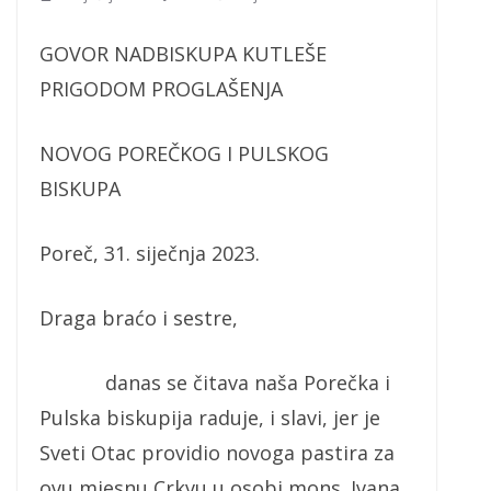
GOVOR NADBISKUPA KUTLEŠE
PRIGODOM PROGLAŠENJA
NOVOG POREČKOG I PULSKOG
BISKUPA
Poreč, 31. siječnja 2023.
Draga braćo i sestre,
danas se čitava naša Porečka i
Pulska biskupija raduje, i slavi, jer je
Sveti Otac providio novoga pastira za
ovu mjesnu Crkvu u osobi mons. Ivana