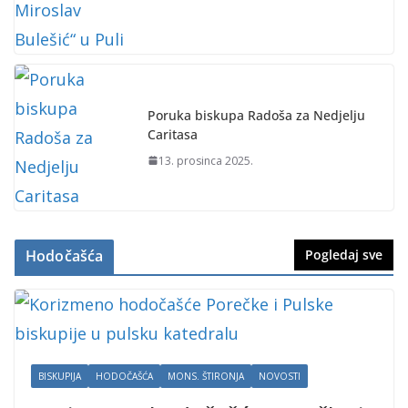
Poruka biskupa Radoša za Nedjelju
Caritasa
13. prosinca 2025.
Hodočašća
Pogledaj sve
BISKUPIJA
HODOČAŠĆA
MONS. ŠTIRONJA
NOVOSTI