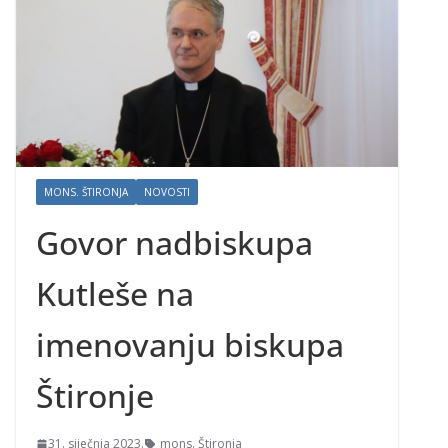
MONS. ŠTIRONJA
NOVOSTI
Govor nadbiskupa
Kutleše na
imenovanju biskupa
Štironje
31. siječnja 2023.
mons. Štironja