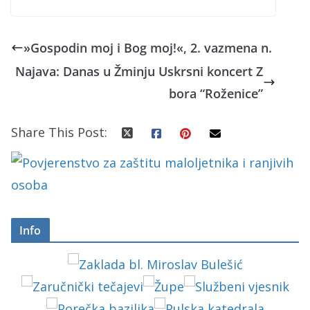
»Gospodin moj i Bog moj!«, 2. vazmena n.
Najava: Danas u Žminju Uskrsni koncert Z
bora “Roženice”
Share This Post:
Info