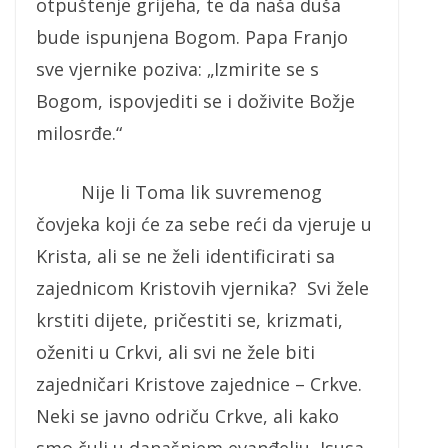
otpuštenje grijeha, te da naša duša
bude ispunjena Bogom. Papa Franjo
sve vjernike poziva: „Izmirite se s
Bogom, ispovjediti se i doživite Božje
milosrđe.“
Nije li Toma lik suvremenog
čovjeka koji će za sebe reći da vjeruje u
Krista, ali se ne želi identificirati sa
zajednicom Kristovih vjernika? Svi žele
krstiti dijete, pričestiti se, krizmati,
oženiti u Crkvi, ali svi ne žele biti
zajedničari Kristove zajednice – Crkve.
Neki se javno odriču Crkve, ali kako
smo čuli u današnjem evanđelju, Isusa