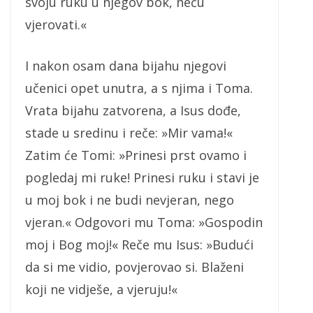
svoju ruku u njegov bok, neću
vjerovati.«
I nakon osam dana bijahu njegovi
učenici opet unutra, a s njima i Toma.
Vrata bijahu zatvorena, a Isus dođe,
stade u sredinu i reče: »Mir vama!«
Zatim će Tomi: »Prinesi prst ovamo i
pogledaj mi ruke! Prinesi ruku i stavi je
u moj bok i ne budi nevjeran, nego
vjeran.« Odgovori mu Toma: »Gospodin
moj i Bog moj!« Reče mu Isus: »Budući
da si me vidio, povjerovao si. Blaženi
koji ne vidješe, a vjeruju!«