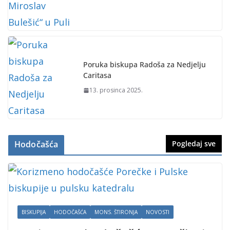
Poruka biskupa Radoša za Nedjelju
Caritasa
13. prosinca 2025.
Hodočašća
Pogledaj sve
BISKUPIJA
HODOČAŠĆA
MONS. ŠTIRONJA
NOVOSTI