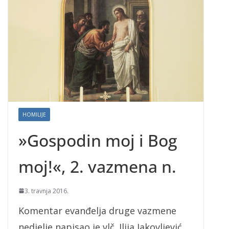
HOMILIJE
»Gospodin moj i Bog
moj!«, 2. vazmena n.
3. travnja 2016.
Komentar evanđelja druge vazmene
nedjelje napisao je vlč. Ilija Jakovljević.