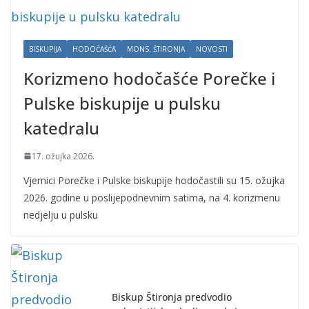
BISKUPIJA
HODOČAŠĆA
MONS. ŠTIRONJA
NOVOSTI
Korizmeno hodočašće Porečke i
Pulske biskupije u pulsku
katedralu
17. ožujka 2026.
Vjernici Porečke i Pulske biskupije hodočastili su 15. ožujka
2026. godine u poslijepodnevnim satima, na 4. korizmenu
nedjelju u pulsku
Biskup Štironja predvodio