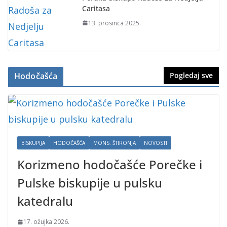
Caritasa
13. prosinca 2025.
Hodočašća
Pogledaj sve
BISKUPIJA
HODOČAŠĆA
MONS. ŠTIRONJA
NOVOSTI
Korizmeno hodočašće Porečke i
Pulske biskupije u pulsku
katedralu
17. ožujka 2026.