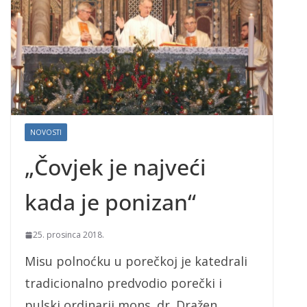
NOVOSTI
„Čovjek je najveći
kada je ponizan“
25. prosinca 2018.
Misu polnoćku u porečkoj je katedrali
tradicionalno predvodio porečki i
pulski ordinarij mons. dr. Dražen