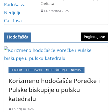
Caritasa
13. prosinca 2025.
Hodočašća
Pogledaj sve
BISKUPIJA
HODOČAŠĆA
MONS. ŠTIRONJA
NOVOSTI
Korizmeno hodočašće Porečke i
Pulske biskupije u pulsku
katedralu
17. ožujka 2026.