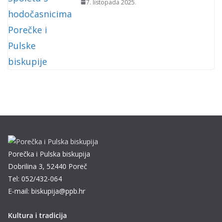
7. listopada 2025.
Porečka i Pulska biskupija
Dobrilina 3, 52440 Poreč
Tel: 052/432-064
E-mail: biskupija@ppb.hr
Kultura i tradicija