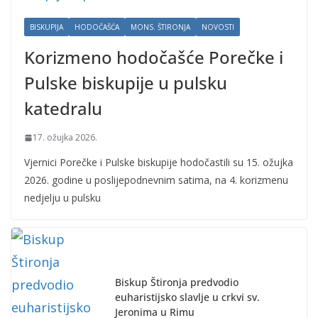
BISKUPIJA
HODOČAŠĆA
MONS. ŠTIRONJA
NOVOSTI
Korizmeno hodočašće Porečke i
Pulske biskupije u pulsku
katedralu
17. ožujka 2026.
Vjernici Porečke i Pulske biskupije hodočastili su 15. ožujka
2026. godine u poslijepodnevnim satima, na 4. korizmenu
nedjelju u pulsku
Biskup Štironja predvodio
euharistijsko slavlje u crkvi sv.
Jeronima u Rimu