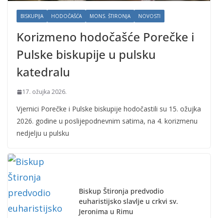
BISKUPIJA
HODOČAŠĆA
MONS. ŠTIRONJA
NOVOSTI
Korizmeno hodočašće Porečke i
Pulske biskupije u pulsku
katedralu
17. ožujka 2026.
Vjernici Porečke i Pulske biskupije hodočastili su 15. ožujka
2026. godine u poslijepodnevnim satima, na 4. korizmenu
nedjelju u pulsku
Biskup Štironja predvodio
euharistijsko slavlje u crkvi sv.
Jeronima u Rimu