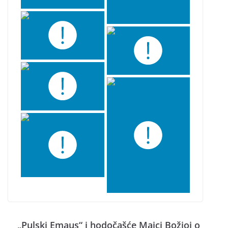
„Pulski Emaus“ i hodočašće Majci Božjoj o