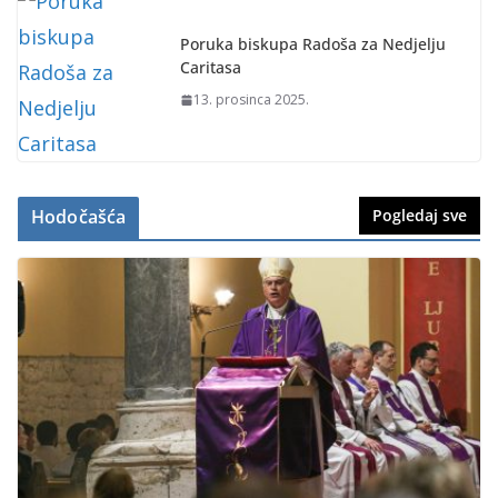
Poruka biskupa Radoša za Nedjelju
Caritasa
13. prosinca 2025.
Hodočašća
Pogledaj sve