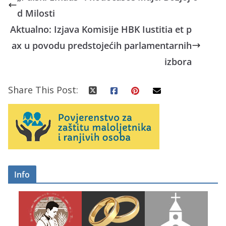
d Milosti
Aktualno: Izjava Komisije HBK Iustitia et p
ax u povodu predstojećih parlamentarnih
izbora
Share This Post:
Info