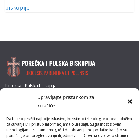
Porečka i Pulska biskupija
Dobrilina 3, 52440 Poreč
Upravljajte pristankom za
Tel: 052/432-064
kolačiće
E-mail: biskupija@ppb.hr
Da bismo pružili najbolje iskustvo, koristimo tehnologije poput kolačića
Kultura i tradicija
za čuvanje i/ili pristup informacijama o uređaju. Suglasnost s ovim
tehnologijama će nam omogućiti da obrađujemo podatke kao što su
ponašanje pri pregledavanju ili jedinstveni ID-ovi na ovoj web stranici.
Misije