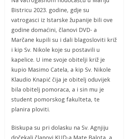
Na vatrogasnom hodočašću u Mariju
Bistricu 2023. godine, gdje su
vatrogasci iz Istarske županije bili ove
godine domaćini, članovi DVD- a
Marčane kupili su i dali blagosloviti križ
i kip Sv. Nikole koje su postavili u
kapelice. U ime svoje obitelji križ je
kupio Masimo Catela, a kip Sv. Nikole
Klaudio Knapić čija je obitelj oduvijek
bila obitelj pomoraca, a i sin mu je
student pomorskog fakulteta, te
planira ploviti.
Biskupa su pri dolasku na Sv. Agnjiju
dočekali članovi KUD-a Mate Balota, a