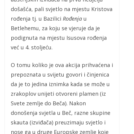
došašća, pali svjetlo na mjestu Kristova
rođenja tj. u Bazilici
Rođenja
u
Betlehemu, za koju se vjeruje da je
podignuta na mjestu Isusova rođenja
već u 4. stoljeću.
O tomu koliko je ova akcija prihvaćena i
prepoznata u svijetu govori i činjenica
da je to jedina iznimka kada se može u
zrakoplov unijeti otvoreni plamen (iz
Svete zemlje do Beča). Nakon
donošenja svjetla u Beč, razne skupine
skauta (izviđača) preuzimaju svjetlo i
nose ga u druge Europske zemlje koje