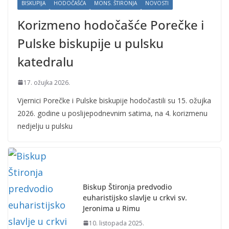
BISKUPIJA
HODOČAŠĆA
MONS. ŠTIRONJA
NOVOSTI
Korizmeno hodočašće Porečke i
Pulske biskupije u pulsku
katedralu
17. ožujka 2026.
Vjernici Porečke i Pulske biskupije hodočastili su 15. ožujka
2026. godine u poslijepodnevnim satima, na 4. korizmenu
nedjelju u pulsku
Biskup Štironja predvodio
euharistijsko slavlje u crkvi sv.
Jeronima u Rimu
10. listopada 2025.