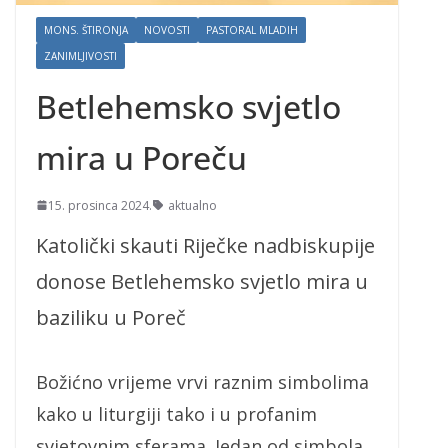
MONS. ŠTIRONJA
NOVOSTI
PASTORAL MLADIH
ZANIMLJIVOSTI
Betlehemsko svjetlo
mira u Poreču
15. prosinca 2024.
aktualno
Katolički skauti Riječke nadbiskupije
donose Betlehemsko svjetlo mira u
baziliku u Poreč
Božićno vrijeme vrvi raznim simbolima
kako u liturgiji tako i u profanim
svjetovnim sferama. Jedan od simbola