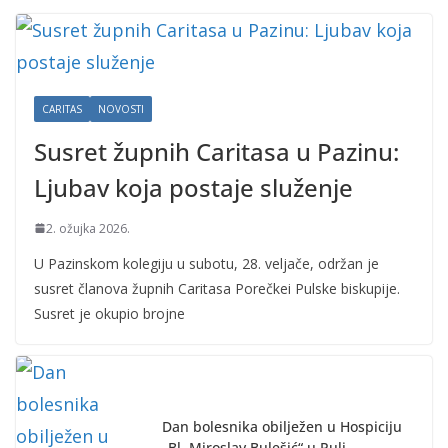
CARITAS
NOVOSTI
Susret župnih Caritasa u Pazinu:
Ljubav koja postaje služenje
2. ožujka 2026.
U Pazinskom kolegiju u subotu, 28. veljače, održan je
susret članova župnih Caritasa Porečkei Pulske biskupije.
Susret je okupio brojne
Dan bolesnika obilježen u Hospiciju
„Bl. Miroslav Bulešić“ u Puli