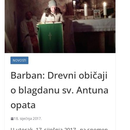
NOVOSTI
Barban: Drevni običaji
o blagdanu sv. Antuna
opata
18. siječnja 2017.
U utorak, 17. siječnja 2017., na spomen