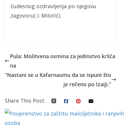
čudesnog ozdravljenja po njegovu
zagovoru( I. Milotić).
Pula: Molitvena osmina za jedinstvo kršća
na
“Nastani se u Kafarnaumu da se ispuni što
je rečeno po Izaiji.”
Share This Post: