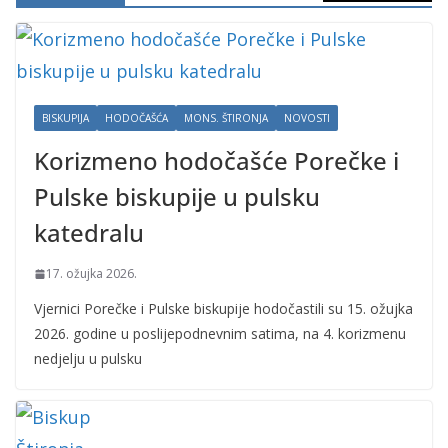
BISKUPIJA
HODOČAŠĆA
MONS. ŠTIRONJA
NOVOSTI
Korizmeno hodočašće Porečke i
Pulske biskupije u pulsku
katedralu
17. ožujka 2026.
Vjernici Porečke i Pulske biskupije hodočastili su 15. ožujka
2026. godine u poslijepodnevnim satima, na 4. korizmenu
nedjelju u pulsku