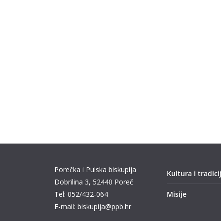
Porečka i Pulska biskupija
Kultura i tradici
Dobrilina 3, 52440 Poreč
Tel: 052/432-064
Misije
E-mail: biskupija@ppb.hr