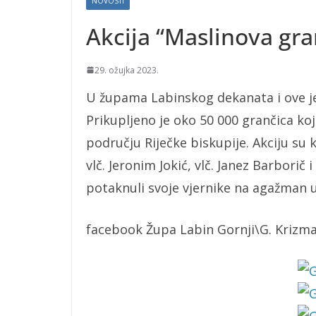
NOVOSTI
Akcija “Maslinova gra
29. ožujka 2023.
U župama Labinskog dekanata i ove je
Prikupljeno je oko 50 000 grančica koj
području Riječke biskupije. Akciju su k
vlč. Jeronim Jokić, vlč. Janez Barborič i
potaknuli svoje vjernike na agažman u 
facebook Župa Labin Gornji\G. Krizm