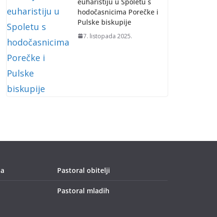
euharistiju u Spoletu s
hodočasnicima Porečke i
Pulske biskupije
7. listopada 2025.
ja
Pastoral obitelji
Pastoral mladih