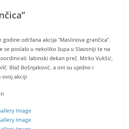
nčica”
 godine održana akcija “Maslinova grančica”.
e se poslalo u nekoliko župa u Slavoniji te na
oordinirali: labinski dekan preč. Mirko Vukšić,
 vlč. Blaž Bošnjaković, a oni su ujedno i
ovoj akciji.
an