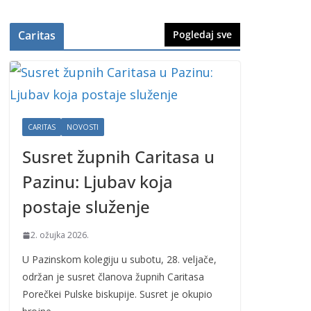
Caritas
Pogledaj sve
CARITAS
NOVOSTI
Susret župnih Caritasa u
Pazinu: Ljubav koja
postaje služenje
2. ožujka 2026.
U Pazinskom kolegiju u subotu, 28. veljače,
održan je susret članova župnih Caritasa
Porečkei Pulske biskupije. Susret je okupio