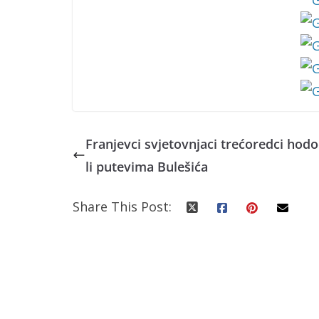
Franjevci svjetovnjaci trećoredci hodo
li putevima Bulešića
Share This Post: