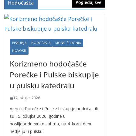
Hodočašća
Pogledaj sve
BISKUPIJA
HODOČAŠĆA
MONS. ŠTIRONJA
NOVOSTI
Korizmeno hodočašće
Porečke i Pulske biskupije
u pulsku katedralu
17. ožujka 2026.
Vjernici Porečke i Pulske biskupije hodočastili
su 15. ožujka 2026. godine u
poslijepodnevnim satima, na 4. korizmenu
nedjelju u pulsku