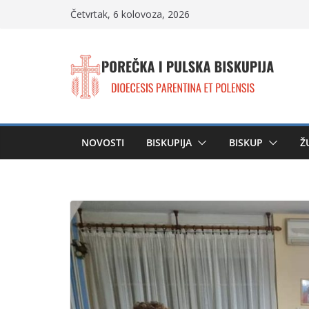
Skip
Četvrtak, 6 kolovoza, 2026
to
content
NOVOSTI
BISKUPIJA
BISKUP
Ž