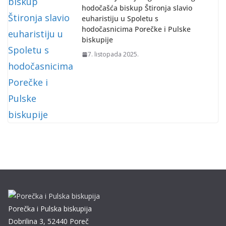
hodočašća biskup Štironja slavio
euharistiju u Spoletu s
hodočasnicima Porečke i Pulske
biskupije
7. listopada 2025.
Porečka i Pulska biskupija
Dobrilina 3, 52440 Poreč