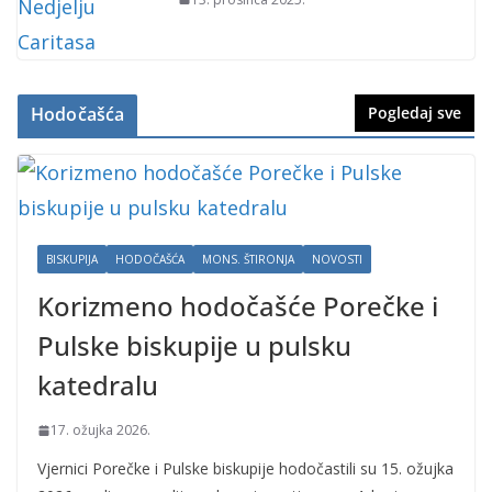
Hodočašća
Pogledaj sve
BISKUPIJA
HODOČAŠĆA
MONS. ŠTIRONJA
NOVOSTI
Korizmeno hodočašće Porečke i
Pulske biskupije u pulsku
katedralu
17. ožujka 2026.
Vjernici Porečke i Pulske biskupije hodočastili su 15. ožujka