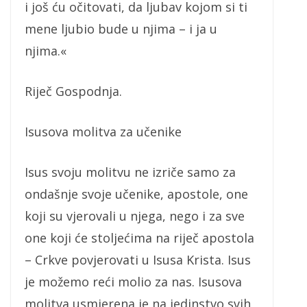
i još ću očitovati, da ljubav kojom si ti
mene ljubio bude u njima – i ja u
njima.«
Riječ Gospodnja.
Isusova molitva za učenike
Isus svoju molitvu ne izriče samo za
ondašnje svoje učenike, apostole, one
koji su vjerovali u njega, nego i za sve
one koji će stoljećima na riječ apostola
– Crkve povjerovati u Isusa Krista. Isus
je možemo reći molio za nas. Isusova
molitva usmjerena je na jedinstvo svih