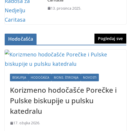
13. prosinca 2025.
Hodočašća
Pogledaj sve
BISKUPIJA
HODOČAŠĆA
MONS. ŠTIRONJA
NOVOSTI
Korizmeno hodočašće Porečke i
Pulske biskupije u pulsku
katedralu
17. ožujka 2026.