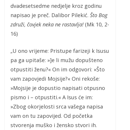
dvadesetsedme nedjelje kroz godinu
napisao je preč. Dalibor Pilekić.
Što Bog
združi, čovjek neka ne rastavlja!
(Mk 10, 2-
16)
„U ono vrijeme: Pristupe farizeji k Isusu
pa ga upitaše: »]e li mužu dopušteno
otpustiti ženu?« On im odgovori: »Što
vam zapovjedi Mojsije?« Oni rekoše:
»Mojsije je dopustio napisati otpusno
pismo i – otpustiti.« A Isus će im:
»Zbog okorjelosti srca vašega napisa
vam on tu zapovijed. Od početka
stvorenja muško i žensko stvori ih.