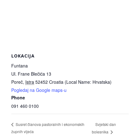
LOKACIJA
Funtana
Ul. Frane Blečića 13
Poreč
,
Istra
52452
Croatia (Local Name: Hrvatska)
Pogledaj na Google maps-u
Phone
091 460 0100
Svjetski dan
Susret članova pastoralnih i ekonomskih
župnih vijeća
bolesnika