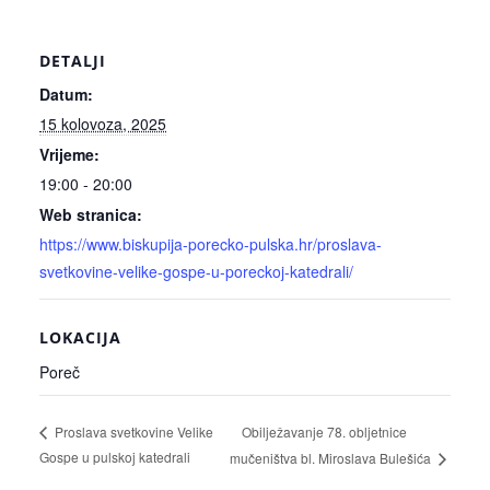
DETALJI
Datum:
15 kolovoza, 2025
Vrijeme:
19:00 - 20:00
Web stranica:
https://www.biskupija-porecko-pulska.hr/proslava-
svetkovine-velike-gospe-u-poreckoj-katedrali/
LOKACIJA
Poreč
Obilježavanje 78. obljetnice
Proslava svetkovine Velike
Gospe u pulskoj katedrali
mučeništva bl. Miroslava Bulešića